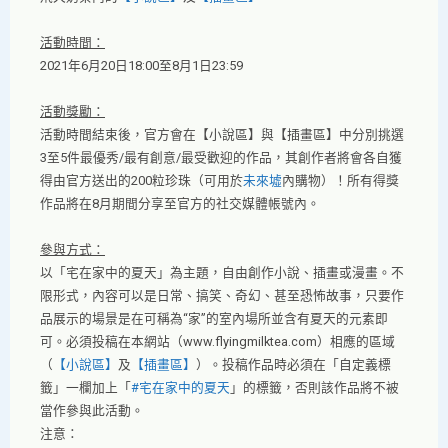
活動時間：
2021年6月20日18:00至8月1日23:59
活動獎勵：
活動時間結束後，官方會在【小說區】與【插畫區】中分別挑選
3至5件最優秀/最有創意/最受歡迎的作品，其創作者將會各自獲
得由官方送出的200粒珍珠（可用於
未來墟
內購物）！所有得獎
作品將在8月期間分享至官方的社交媒體帳號內。
參與方式：
以「宅在家中的夏天」為主題，自由創作小說、插畫或漫畫。不
限形式，內容可以是日常、搞笑、奇幻、甚至恐怖故事，只要作
品展示的場景是在可稱為“家”的室內場所並含有夏天的元素即
可。必須投稿在本網站（www.flyingmilktea.com）相應的區域
（
【小說區】
及
【插畫區】
）。投稿作品時必須在「自定義標
籤」一欄加上「
#宅在家中的夏天
」的標籤，否則該作品將不被
當作參與此活動。
注意：