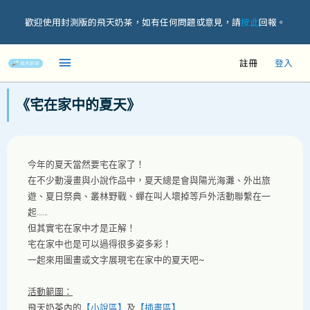
歡迎使用封測版的飛天奶茶，如有任何問題或意見，請
按此
回報。
註冊
登入
《宅在家中的夏天》
今年的夏天當然要宅在家了！
在不少動漫畫與小說作品中，夏天總是會與陽光海灘、外出旅
遊、夏日祭典、叢林野戰、蟬在叫人壞掉等戶外活動聯繫在一
起……
但其實宅在家中才是正解！
宅在家中也是可以過得很多姿多彩！
一起來用圖畫或文字展現宅在家中的夏天吧~
活動範圍：
飛天奶茶內的
【小說區】
及
【插畫區】