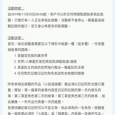
活動時間：
自2019年11月30日00:00起，用戶可以於任何時間點開始參與此挑
戰。只要仍有一人正在參與此挑戰，活動將不會停止。隨著最高挑
戰記錄的進行，官方會公佈更多的新獎勵。
活動詳情：
首先，每位挑戰者需要在以下情形中挑選一種（或多種），作為整
個故事的開頭。
穿越至危險的異世界
世界/人類基於某些原因而瀕臨毀滅/滅絕
表面民主的政府忽然強行推出一條瘋狂的法律
任何對於記敘日記的角色來說性命攸關的開頭
所有參與此挑戰的作品（小說或插畫）都必須以日記的形式進行連
載。譬如，第一篇章的故事內容是日記所記錄的第一天內發生的
事，第二章是角色第二天的故事，第三章是角色第三天的故事……如
此類推，一件作品代表著一天的經歷。
負責持續記錄日記的可以不是主角，但必須為同一名角色。挑戰者
每一個星期必須於「小說區」或「插畫區」內投稿一至兩件作品。